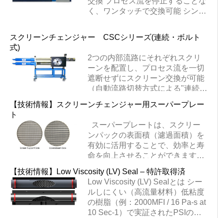
交換 プロセス流を停止することな
く、ワンタッチで交換可能 シンプ
ルな構造で、メンテナンスは最小
限 最大圧力 : 70MPa 最大差圧 :
スクリーンチェンジャー CSCシリーズ(連続・ボルト
20MPa 最大温度 : 370℃
式)
HSC（油圧式） 型式・能力表 型
2つの内部流路にそれぞれスクリ
式 (mmサイズ) スクリーン径
ーンを配置し、プロセス流を一切
【mm】 ボア径 【mm】 ヒーター
遮断せずにスクリーン交換が可能
【kW】 重量 【kg】 HSC-25 73
（自動流路切替方式による"連続・
65 3.2 123 HSC-35 100 90 5.0 175
ボルト式"） Back Flush(逆洗式)
HSC-45 132 MAX120 7.2 254
【技術情報】スクリーンチェンジャー用スーパープレー
は、押出機側(上流)の圧力を監視
HSC-60 167 150 9.6 352 HSC-65
ト
179 165 9.6 352 HSC-80 220
することで、スクリーンで取り除
スーパープレートは、スクリー
MAX204 19.2 748 HSC-100 275
かれた異物を排出させることが可
ンパックの表面積（濾過面積）を
254 38.0 1,570 HSC-120 327 305
能。(スクリーンの交換サイクルの
38.0 1,758 HSC-150 405 381 51.0
有効に活用することで、効率と寿
効率化) シンプルな構造で、メン
2,177 英文資料ダウンロード先
命を向上させることができます。
テナンスは最小限 最大圧力 :
これにより、スクリーンの交換頻
70MPa 最大差圧 : 10MPa 最大温
【技術情報】Low Viscosity (LV) Seal – 特許取得済
度とコストを削減することができ
度 : 350℃ CSCシリーズ型式･能
Low Viscosity (LV) Sealとは シー
ます。 この効果は、スクリーン
力表 型式 最大吐出量 [㎏/h]* スク
ルしにくい（高流量材料）低粘度
パックをブレーカープレートの平
リーン径 [mm] フィルタ面積 [c㎡]
の樹脂（例：2000MFI / 16 Pa-s at
らで固い表面から離すことで得ら
ヒーター(定格240V) [kW] 重量 [kg]
10 Sec-1）で実証されたPSIの特
れます。 従来のブレーカープレー