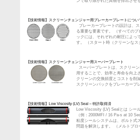
ンで取り除かれた異物を排出させる
ルの効率化) シンプルな構造で、メンテナンスは最小限 最大圧力 : 70MPa
最大差圧 : 10MPa 最大温度 : 350℃ CSCシリーズ型式･能力表 型式 最大
吐出量 [㎏/h]* スクリーン径 [mm] フィルタ面積 [c㎡] ヒーター(定格240V)
【技術情報】スクリーンチェンジャー用ブレーカープレートについ
[kW] 重量 [kg] CSC-058 170 58.3 2×26.7 6.0 143 CSC-076 300 76.3 2×45.7
ブレーカープレートの設計は、スクリーン交換までの生産稼働時間を決め
6.0 242 CSC-096 450 96.3 2×72.8 6.0 242 CSC-116 675 116.3 2×106.2 9.0
る重要な要素です。 （すべてのプ
352 CSC-125 825 125.3 2×123.3 9.0 499 CSC-148 1,100 148.3 2×172.7
ックには、それぞれの耐圧によっ
18.0 658 CSC-176 1,600 176.3 2×244.1 18.0 1,200 CSC-200 2,050 200.4
2×315.4 24.0 1,749 CSC-230 2,700 230.3 2×416.5 36.0 1,906 CSC-250
す。 （スタート時（クリーンなス
3,250 250.3 2×492.0 36.0 2,586 CSC-300 4,750 300.3 2×708.3 108.0 4,174
の下限を定義します。スクリーン
型式 最大吐出量 [㎏/h]* スクリーン径 (楕円)[mm] フィルタ面積 [c㎡] ヒー
一般に標準化されているので、定
ター(定格240V) [kW] 重量 [kg] CSC-125/195 1,350 125×195 2×210.2 CSC-
力損失を低減するための残りの変
【技術情報】スクリーンチェンジャー用スーパープレート
148/230 1,850 148×230 2×293.4 CSC-176/270 2,600 175×270 2×406.8 24.0
ます。）ブレーカープレートを工
スーパープレートは、スクリーンパックの表面積（濾過面積）を有効に活
1,248 CSC-200/300 3,400 197×300 2×514.1 24.0 1,556 CSC-230/310 4,100
ろ過レベルのスクリーンパックを
230×310 2×599.5 36.0 2,064 CSC-250/345 5,500 250×345 2×728.3 72.0
用することで、効率と寿命を向上さ
ます。 効率的なブレーカープレートの設計により、開口面積と耐圧強度
3,514 *最大吐出量は目安であり、樹脂材料種類、溶融密度、粘度、圧力、
クリーンの交換頻度とコストを削減するこ
のバランスをとり、圧力損失を最
濾過能力レベルにより変わります。
スクリーンパックをブレーカープ
ャーで処理されるほとんどのポリ
得られます。 従来のブレーカープ
のブレーカープレートの穴サイズが
す。 つまり、スクリーンの45％
材料では、一般的な穴径は高い圧力
ります。このため、ブレーカープ
【技術情報】Low Viscosity (LV) Seal – 特許取得済
のスクリーンパックで使用できる
目詰まりし、材料が貫通穴に到達
Low Viscosity (LV) Sealとは シールしにくい（高流量材料）低粘度の樹脂
少し、スクリーン交換がより頻繁に行
いない部分を横方向に横断しなけ
（例：2000MFI / 16 Pa-s at
材料の圧力損失を減らし、スクリ
スクリーンの寿命が急速に短くなり
粘度シールシステムは、ボルト式
に、PSIはクラス3とクラス4の
ックのブレーカープレートの穴の
問題を解決します。 （メルトブロ
れ標準のクラス2のブレーカープ
ーカープレートの固体部分にはあ
中の工場で高い効果を発揮して（い
す。 クラス2の穴は、20メッシ
確認することができます。 スーパープレートを使用すると、スクリーンの
ス温度が300℃までのアプリケー
さです。 クラス3、4の穴径が大