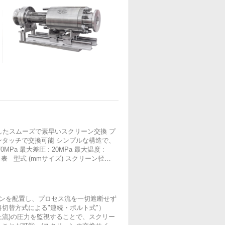
たスムーズで素早いスクリーン交換 プ
可能 シンプルな構造で、
ーンを配置し、プロセス流を一切遮断せず
切替方式による"連続・ボルト式"）
機側(上流)の圧力を監視することで、スクリー