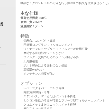
微細なミクロンレベルのろ過を行う際の圧力損失を低減させること
主な仕様
最高使用温度 350℃
最大圧力 70MPa
機
温度調節 1ゾーン
特徴
・長寿命、コンパクト設計
・円筒形ロングランフィルタエレメント
ン
・ワイヤークロスやプリーツフィルターが使用可能
・摩耗する可動部やシールがない
・フィルター交換のためのライン分解が不要
・工具鋼構造
・ボルト締めによる漏れのない接続
・滞留部分がない
・メンテナンス頻度が低い
オプション
・レバー式ダイバートバルブ内蔵
・内部流体加熱・冷却
・ステンレス、H13またはインコネル構造
・ミクロン単位のろ過が可能なプリーツ型フィルターエレメント
・クロムメッキまたはニッケルメッキ処理
・450°Cまでの高温対応