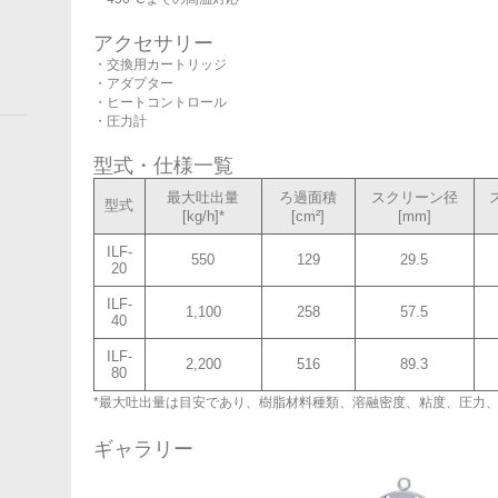
アクセサリー
・交換用カートリッジ
・アダプター
・ヒートコントロール
・圧力計
型式・仕様一覧
最大吐出量
ろ過面積
スクリーン径
型式
[kg/h]*
[cm²]
[mm]
ILF-
550
129
29.5
20
ILF-
1,100
258
57.5
40
ILF-
2,200
516
89.3
80
*最大吐出量は目安であり、樹脂材料種類、溶融密度、粘度、圧力
ギャラリー