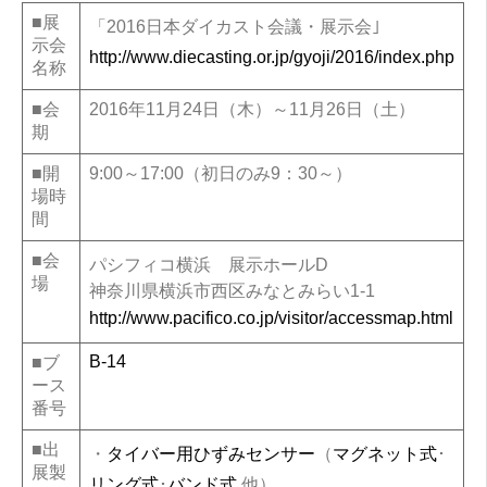
■展
「2016日本ダイカスト会議・展示会｣
示会
http://www.diecasting.or.jp/gyoji/2016/index.php
名称
■会
2016年11月24日（木）～11月26日（土）
期
■開
9:00～17:00（初日のみ9：30～）
場時
間
■会
パシフィコ横浜 展示ホールD
場
神奈川県横浜市西区みなとみらい1-1
http://www.pacifico.co.jp/visitor/accessmap.html
B-14
■ブ
ース
番号
■出
・
タイバー用ひずみセンサー
（
マグネット式
･
展製
リング式
･
バンド式
他）