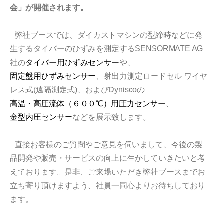
会」が開催されます。
■
弊社ブースでは、ダイカストマシンの型締時などに発
生するタイバーのひずみを測定するSENSORMATE AG
社の
タイバー用ひずみセンサー
や、
固定盤用ひずみセンサー
、射出力測定ロードセル ワイヤ
レス式(遠隔測定式)、およびDyniscoの
高温・高圧流体（６００℃）用圧力センサー
、
金型内圧センサー
などを展示致します。
■
直接お客様のご質問やご意見を伺いまして、今後の製
品開発や販売・サービスの向上に生かしていきたいと考
えております。是非、ご来場いただき弊社ブースまでお
立ち寄り頂けますよう、社員一同心よりお待ちしており
ます。