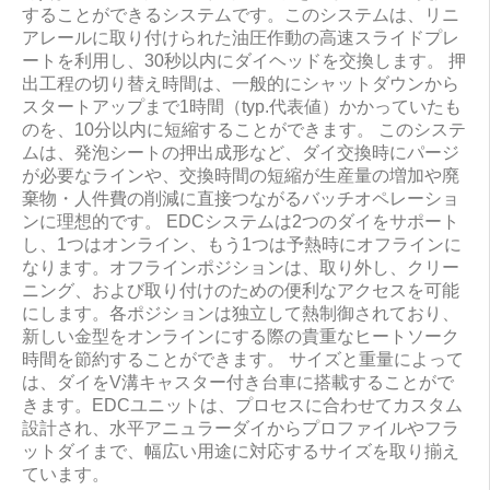
することができるシステムです。このシステムは、リニ
アレールに取り付けられた油圧作動の高速スライドプレ
ートを利用し、30秒以内にダイヘッドを交換します。 押
出工程の切り替え時間は、一般的にシャットダウンから
スタートアップまで1時間（typ.代表値）かかっていたも
のを、10分以内に短縮することができます。 このシステ
ムは、発泡シートの押出成形など、ダイ交換時にパージ
が必要なラインや、交換時間の短縮が生産量の増加や廃
棄物・人件費の削減に直接つながるバッチオペレーショ
ンに理想的です。 EDCシステムは2つのダイをサポート
し、1つはオンライン、もう1つは予熱時にオフラインに
なります。オフラインポジションは、取り外し、クリー
ニング、および取り付けのための便利なアクセスを可能
にします。各ポジションは独立して熱制御されており、
新しい金型をオンラインにする際の貴重なヒートソーク
時間を節約することができます。 サイズと重量によって
は、ダイをV溝キャスター付き台車に搭載することがで
きます。EDCユニットは、プロセスに合わせてカスタム
設計され、水平アニュラーダイからプロファイルやフラ
ットダイまで、幅広い用途に対応するサイズを取り揃え
ています。