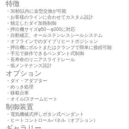
特徴
・30秒以内に金型交換が可能
・お客様のラインに合わせてカスタム設計
・独立したダイ加熱制御
・押出機サイズφ50～φ200に対応
・自動補正、オールステンレスシールシステム
・オフラインでのダイプリヒートポジション
・押出機にボルトまたはクランプで簡単に接続可能
・手元で操作できるペンダント式制御
・長寿命のリニアスライドレール
・低メンテナンス設計
オプション
・ダイ・アダプター
・めっき処理
・移載台車
・オイル/スチームヒート
制御装置
・電気機械式押しボタン式ペンダント
・ヒートコントロールパネル（オプション）
ギャラリー