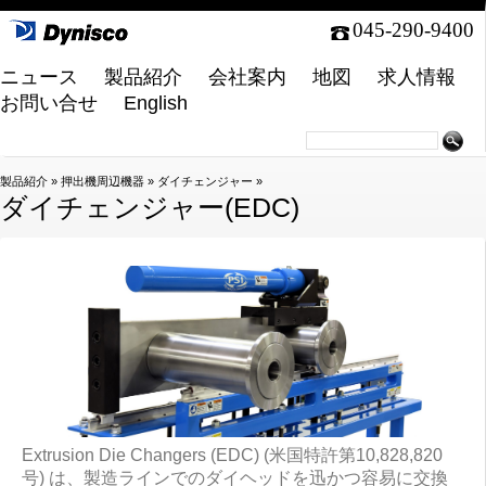
045-290-9400
ニュース
製品紹介
会社案内
地図
求人情報
お問い合せ
English
製品紹介
»
押出機周辺機器
»
ダイチェンジャー
»
ダイチェンジャー(EDC)
Extrusion Die Changers (EDC) (米国特許第10,828,820
号) は、製造ラインでのダイヘッドを迅かつ容易に交換