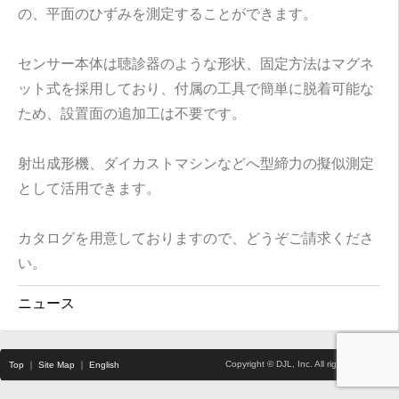
の、平面のひずみを測定することができます。
センサー本体は聴診器のような形状、固定方法はマグネ
ット式を採用しており、付属の工具で簡単に脱着可能な
ため、設置面の追加工は不要です。
射出成形機、ダイカストマシンなどへ型締力の擬似測定
として活用できます。
カタログを用意しておりますので、どうぞご請求くださ
い。
ニュース
Copyright © DJL, Inc. All rights reserved.
Top
｜
Site Map
｜
English