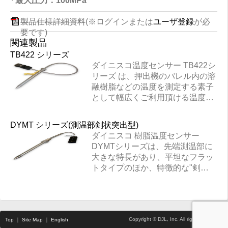
最大圧力：100MPa
製品仕様詳細資料
(※ログインまたは
ユーザ登録
が必
要です)
関連製品
TB422 シリーズ
ダイニスコ温度センサー TB422シ
リーズ は、押出機のバレル内の溶
融樹脂などの温度を測定する素子
として幅広くご利用頂ける温度セ
ンサーです。ダイニスコ圧力セン
サー用の取付穴（先端φ8、取付ネ
DYMT シリーズ(測温部剣状突出型)
ジ 1/2-20UNF）にそのまま取り付
ダイニスコ 樹脂温度センサー
けることが出来ます。先端測温部
DYMTシリーズは、先端測温部に
は、平坦なフラットタイプのほ
大きな特長があり、平坦なフラッ
か、多種の突出長と外径をご用意
トタイプのほか、特徴的な"剣
しておりますので、測定目的やご
形"の流線形状タイプがあります。
使用条件に合わせて幅広くご選択
こちらは樹脂の流れに対して取付
頂けます。 特長 熱電対 Jまたは
の向きを工夫頂くことによって、
K、測温抵抗体(3線式)から選択可
樹脂の滞留を最小限に抑えること
能 熱電対/測温抵抗体が2対とな
Copyright © DJL, Inc. All rights reserved.
Top
｜
Site Map
｜
English
が出来ます。 もちろん多種の突出
る、Dualタイプも製作可能 熱電対