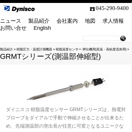
045-290-9400
ニュース
製品紹介
会社案内
地図
求人情報
お問い合せ
English
製品紹介
»
樹脂圧力・温度計測機器
»
樹脂温度センサー 押出機用[高温・高粘度流体用]
»
GRMTシリーズ(測温部伸縮型)
ダイニスコ 樹脂温度センサー GRMTシリーズは、熱電対
プローブをダイアルで手動で伸縮させることが出来るた
め、先端測温部の突出長が任意に可変となるユニークな