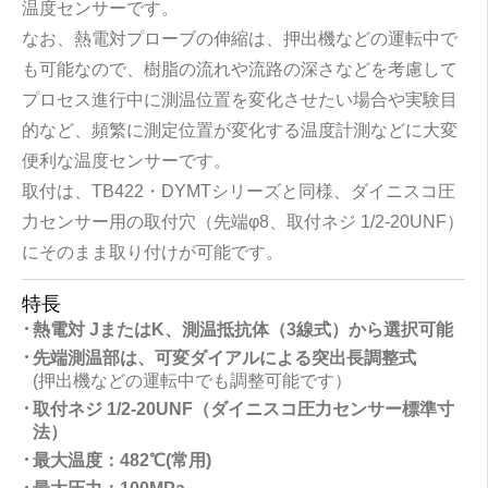
温度センサーです。
なお、熱電対プローブの伸縮は、押出機などの運転中で
も可能なので、樹脂の流れや流路の深さなどを考慮して
プロセス進行中に測温位置を変化させたい場合や実験目
的など、頻繁に測定位置が変化する温度計測などに大変
便利な温度センサーです。
取付は、TB422・DYMTシリーズと同様、ダイニスコ圧
力センサー用の取付穴（先端φ8、取付ネジ 1/2-20UNF）
にそのまま取り付けが可能です。
特長
熱電対 JまたはK、測温抵抗体（3線式）から選択可能
先端測温部は、可変ダイアルによる突出長調整式
(押出機などの運転中でも調整可能です）
取付ネジ 1/2-20UNF（ダイニスコ圧力センサー標準寸
法）
最大温度：482℃(常用)